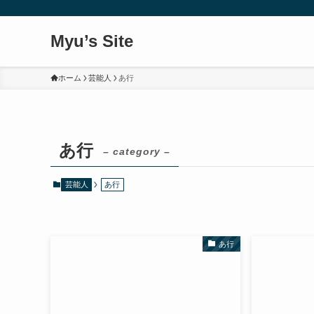
Myu’s Site
ホーム
芸能人
あ行
あ行
– category –
芸能人
あ行
あ行