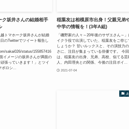
ーク坂井さんの結婚相手
稲葉友は相模原市出身！父親兄弟
ル
中学の情報を！(3年A組)
鬼越トマホーク坂井さんが結婚
「磯野家の人々～20年後のサザエさん～」
日のTwitterでツイート報告し
イクラ役で出演していた、稲葉友をご存じ
しょうか？ 甘いルックスと、その演技力
.com/sakai026/status/155857416
さに、注目が集まっている俳優です。 今
72 強面イメージの坂井さんが満面の
は、稲葉友の出身、兄弟、高校、似てる芸
で頑張っていきます！」とツイ
人、内田理央との関係、今後の注目ポイ...
ボロシ...
2021-07-04