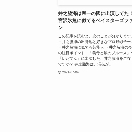
井之脇海は帝一の國に出演してた
宮沢氷魚に似てるベイスターズフ
ン
この記事を読むと、次のことが分かります
・井之脇海の出身地と好きなプロ野球チー
・井之脇海に似てる芸能人 ・井之脇海の
の注目ポイント 「義母と娘のブルース」
「いだてん」に出演した、井之脇海をご存
ですか？ 井之脇海は、演技が...
2021-07-04