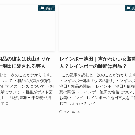
あ行
粗品の彼女は秋山えりか
レインボー池田｜声かわいい女装
ー池田に愛される芸人
人？レインボーの師匠は粗品？
むと、次のことが分かります。
この記事を読むと、次のことが分かりま
ついて ・粗品の父親や実家に
・レインボー池田の女装の評判 ・レイン
のピアノのセンスについて ・粗
池田と粗品の関係 ・レインボー池田と飯
輩について ・粗品がポスト宮
菜の関係 ・レインボー池田の性格につい
理由 「絶対零度〜未然犯罪潜
お笑いコンビ、レインボーの池田直人をご
演...
じでしょうか？ レイ...
2021-07-02