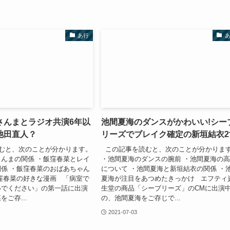
あ行
さんまとラジオ共演6年以
池間夏海のダンスがかわいい!シー
池田直人？
リーズでブレイク確定の新垣結衣2
むと、次のことが分かります。
この記事を読むと、次のことが分かりま
んまの関係 ・飯窪春菜とレイ
・池間夏海のダンスの腕前 ・池間夏海の
係 ・飯窪春菜のおばあちゃん
について ・池間夏海と新垣結衣の関係 ・
窪春菜の好きな漫画 「病室で
夏海が注目をあつめたきっかけ エフティ
いでください」の第一話に出演
生堂の商品「シーブリーズ」のCMに出演
ご存...
の、池間夏海をご存じで...
2021-07-03