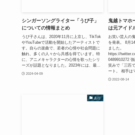
シンガーソングライター「うぴ子」
鬼越トマホ
についての情報まとめ
は元アイド
うぴ子さんは、2020年11月に上京し、TikTok
お笑い芸人の
やYouTubeで活動を開始したアーティストで
を発表。 8月14
す。自らの楽曲で、若者の心情や社会問題に
ました。
触れ、多くの人々から共感を得ています。特
https://twitter
に、アニメキャラクターの心情を歌ったシリ
04899102
ーズが話題となりました。2023年には、最...
笑みで「三匹
ート。 相手はマ
2024-04-09
2022-08-14
あ行