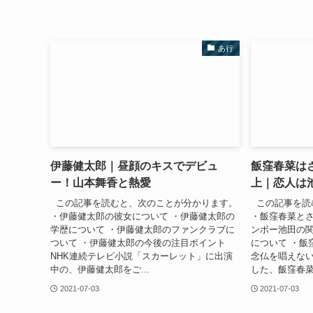
あ行
伊藤健太郎｜昼顔のキスでデビュ
飯窪春菜は
ー！山本舞香と熱愛
上｜恋人は
この記事を読むと、次のことが分かります。
この記事を読
・伊藤健太郎の彼女について ・伊藤健太郎の
・飯窪春菜とさ
学歴について ・伊藤健太郎のファンクラブに
ンボー池田の関
ついて ・伊藤健太郎の今後の注目ポイント
について ・飯
NHK連続テレビ小説「スカーレット」に出演
念仏を唱えな
中の、伊藤健太郎をご...
した、飯窪春菜を
2021-07-03
2021-07-03