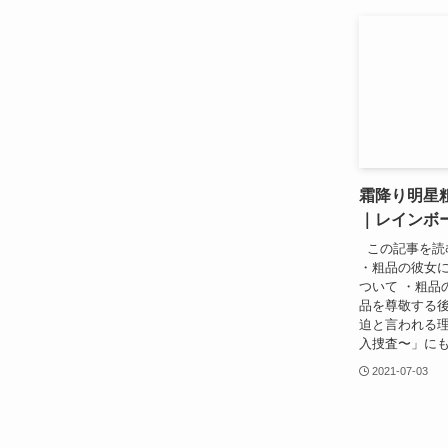
霜降り明星
｜レインボ
この記事を読
・粗品の彼女に
ついて ・粗品
品を尊敬する後
迫と言われる
入捜査〜」にも出
2021-07-03